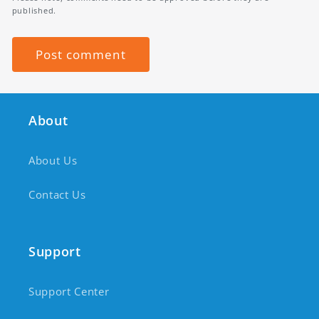
published.
About
About Us
Contact Us
Support
Support Center